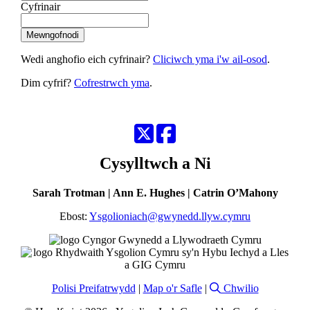
Cyfrinair
Wedi anghofio eich cyfrinair?
Cliciwch yma i'w ail-osod
.
Dim cyfrif?
Cofrestrwch yma
.
Twitter
Facebook
Cysylltwch a Ni
Sarah Trotman | Ann E. Hughes | Catrin O’Mahony
Ebost:
Ysgolioniach@gwynedd.llyw.cymru
Polisi Preifatrwydd
|
Map o'r Safle
|
Chwilio