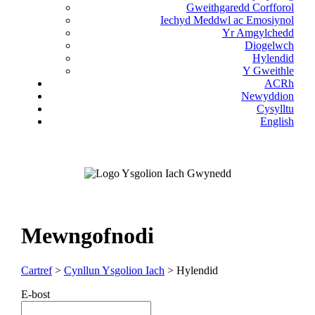
Gweithgaredd Corfforol
Iechyd Meddwl ac Emosiynol
Yr Amgylchedd
Diogelwch
Hylendid
Y Gweithle
ACRh
Newyddion
Cysylltu
English
Mewngofnodi
Cartref
>
Cynllun Ysgolion Iach
> Hylendid
E-bost