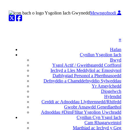
Mewngofnodi
Twitter
Facebook
≡
Hafan
Cynllun Ysgolion Iach
Bwyd
Ysgol Actif / Gweithgaredd Corfforol
Iechyd a Lles Meddyliol ac Emosiynol
Datblygiad Personol a Pherthnasoedd
Defnyddio a Chamddefnyddio Sylweddau
Yr Amgylchedd
Diogelwch
Hylendid
Cerddi ac Adnoddau Llythrennedd/Rhifedd
Gwobr Ansawdd Genedlaethol
Adnoddau #DimFfiltar Ysgolion Uwchradd
Cynllun Cyn Ysgol Iach
Cam Rhagarweiniol
Maethiad ac Iechyd y Geg